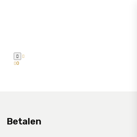



0
Betalen