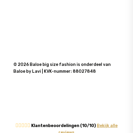
MODE
PANTALONS
TOPS
SALE
© 2026 Baloe big size fashion is onderdeel van
Baloe by Lavi | KVK-nummer: 88027848





Klantenbeoordelingen (10/10)
Bekijk alle
reviews