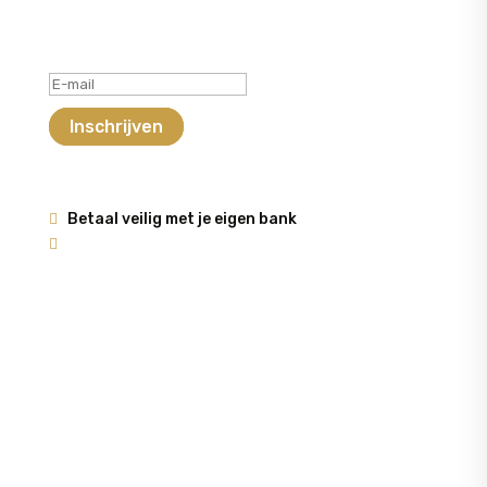
Schrijf je in voor de nieuwsbrief
Geslaagd-bericht
Inschrijven
Betaal veilig met je eigen bank


COLLECTIE
CATEGORIEËN
ACCESSOIRES
JASJE-VESTEN
JASSEN
VEST
JURKEN-ROKKEN
LINGERIE