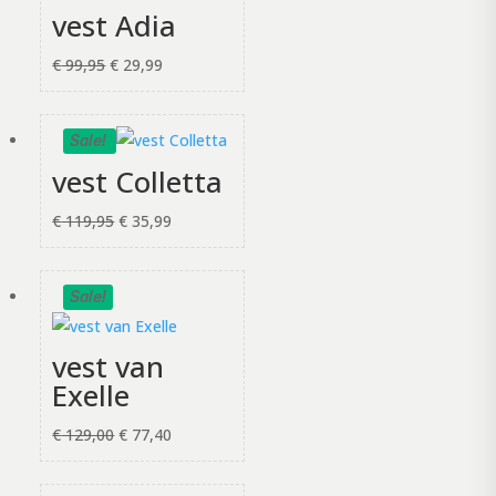
vest Adia
Oorspronkelijke
Huidige
€
99,95
€
29,99
prijs
prijs
was:
is:
Sale!
€ 99,95.
€ 29,99.
vest Colletta
Oorspronkelijke
Huidige
€
119,95
€
35,99
prijs
prijs
was:
is:
Sale!
€ 119,95.
€ 35,99.
vest van
Exelle
Oorspronkelijke
Huidige
€
129,00
€
77,40
prijs
prijs
was:
is: