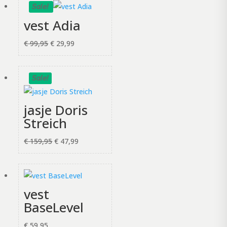
Sale!
€ 129,00.
€ 77,40.
vest Adia
Oorspronkelijke
Huidige
€
99,95
€
29,99
prijs
prijs
was:
is:
Sale!
€ 99,95.
€ 29,99.
jasje Doris
Streich
Oorspronkelijke
Huidige
€
159,95
€
47,99
prijs
prijs
was:
is:
€ 159,95.
€ 47,99.
vest
BaseLevel
€
59,95