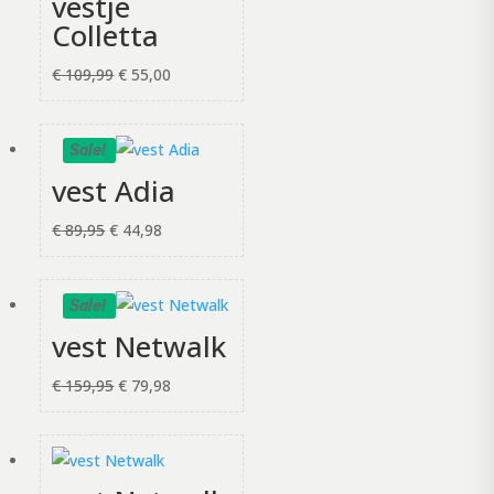
vestje
Colletta
Oorspronkelijke
Huidige
€
109,99
€
55,00
prijs
prijs
was:
is:
Sale!
€ 109,99.
€ 55,00.
vest Adia
Oorspronkelijke
Huidige
€
89,95
€
44,98
prijs
prijs
was:
is:
Sale!
€ 89,95.
€ 44,98.
vest Netwalk
Oorspronkelijke
Huidige
€
159,95
€
79,98
prijs
prijs
was:
is:
€ 159,95.
€ 79,98.