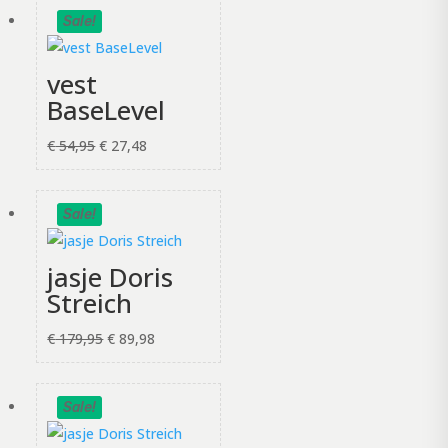
Sale!
vest
BaseLevel
Oorspronkelijke
Huidige
€
54,95
€
27,48
prijs
prijs
was:
is:
Sale!
€ 54,95.
€ 27,48.
jasje Doris
Streich
Oorspronkelijke
Huidige
€
179,95
€
89,98
prijs
prijs
was:
is:
Sale!
€ 179,95.
€ 89,98.