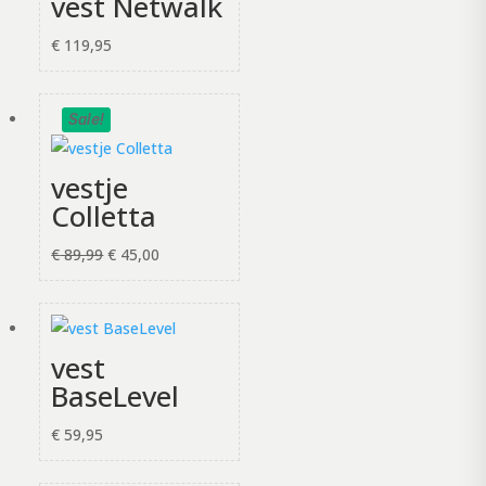
vest Netwalk
€
119,95
Sale!
vestje
Colletta
Oorspronkelijke
Huidige
€
89,99
€
45,00
prijs
prijs
was:
is:
€ 89,99.
€ 45,00.
vest
BaseLevel
€
59,95