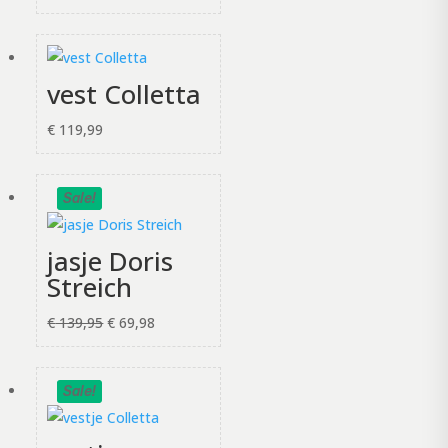
vest Colletta
€
119,99
Sale!
jasje Doris
Streich
Oorspronkelijke
Huidige
€
139,95
€
69,98
prijs
prijs
was:
is:
Sale!
€ 139,95.
€ 69,98.