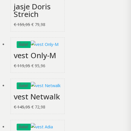
jasje Doris
Streich
Oorspronkelijke
Huidige
€
159,95
€
79,98
prijs
prijs
was:
is:
Sale!
€ 159,95.
€ 79,98.
vest Only-M
Oorspronkelijke
Huidige
€
119,95
€
95,96
prijs
prijs
was:
is:
Sale!
€ 119,95.
€ 95,96.
vest Netwalk
Oorspronkelijke
Huidige
€
145,95
€
72,98
prijs
prijs
was:
is:
Sale!
€ 145,95.
€ 72,98.