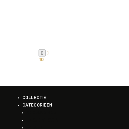



0
COLLECTIE
CATEGORIEËN
ACCESSOIRES
JASJE-VESTEN
JASSEN