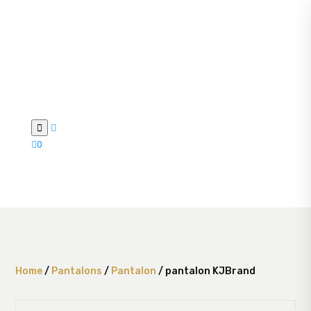



0
Home
/
Pantalons
/
Pantalon
/ pantalon KJBrand