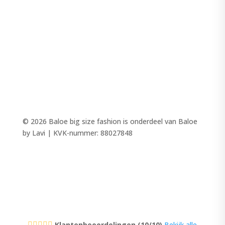
LINGERIE
MODE
PANTALONS
TOPS
SALE
© 2026 Baloe big size fashion is onderdeel van Baloe
by Lavi | KVK-nummer: 88027848
Klantenbeoordelingen (10/10)
Bekijk alle




