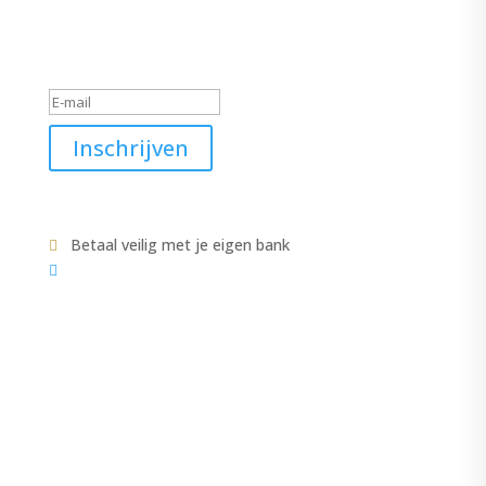
Schrijf je in voor de nieuwsbrief
Geslaagd-bericht
Inschrijven
Betaal veilig met je eigen bank


COLLECTIE
CATEGORIEËN
ACCESSOIRES
JASJE-VESTEN
JASSEN
VEST
JURKEN-ROKKEN