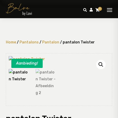
0



Home
/
Pantalons
/
Pantalon
/ pantalon Twister
Aanbieding!