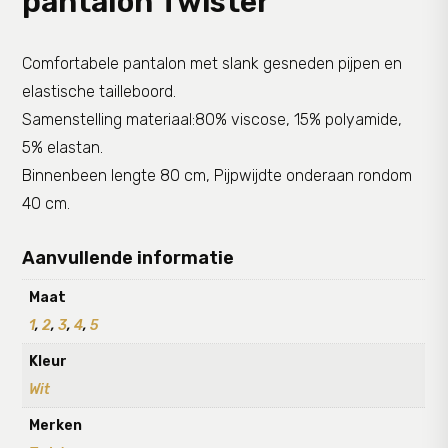
pantalon Twister
Comfortabele pantalon met slank gesneden pijpen en
elastische tailleboord.
Samenstelling materiaal:80% viscose, 15% polyamide,
5% elastan.
Binnenbeen lengte 80 cm, Pijpwijdte onderaan rondom
40 cm.
Aanvullende informatie
Maat
1
,
2
,
3
,
4
,
5
Kleur
Wit
Merken