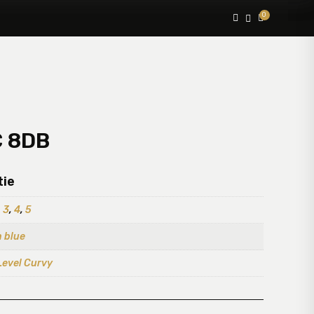
0



C 8DB
tie
,
3
,
4
,
5
 blue
Level Curvy