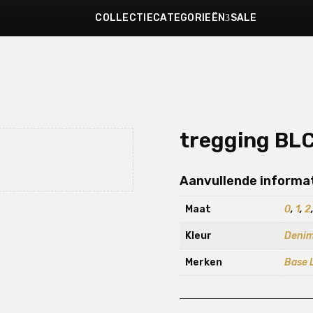
COLLECTIE
CATEGORIEËN
SALE
tregging BL
Aanvullende informa
Maat
0
,
1
,
2
Kleur
Denim
Merken
Base 