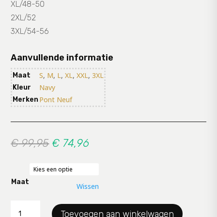
XL/48-50
2XL/52
3XL/54-56
Aanvullende informatie
S
,
M
,
L
,
XL
,
XXL
,
3XL
Maat
Navy
Kleur
Pont Neuf
Merken
Oorspronkelijke
Huidige
€
99,95
€
74,96
prijs
prijs
was:
is:
€ 99,95.
€ 74,96.
Maat
Wissen
Pantalon
Toevoegen aan winkelwagen
PN