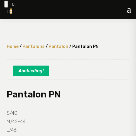


0

Home
/
Pantalons
/
Pantalon
/ Pantalon PN
Aanbieding!
Pantalon PN
S/40
M/42-44
L/46