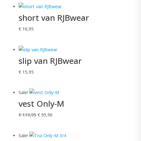
short van RJBwear
€
16,95
slip van RJBwear
€
15,95
Sale!
vest Only-M
Oorspronkelijke
Huidige
€
119,95
€
95,96
prijs
prijs
was:
is:
Sale!
€ 119,95.
€ 95,96.