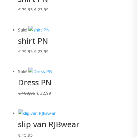
Oorspronkelijke
Huidige
€
79,95
€
23,99
prijs
prijs
was:
is:
Sale!
€ 79,95.
€ 23,99.
shirt PN
Oorspronkelijke
Huidige
€
79,95
€
23,99
prijs
prijs
was:
is:
Sale!
€ 79,95.
€ 23,99.
Dress PN
Oorspronkelijke
Huidige
€
109,95
€
32,99
prijs
prijs
was:
is:
€ 109,95.
€ 32,99.
slip van RJBwear
€
15,95