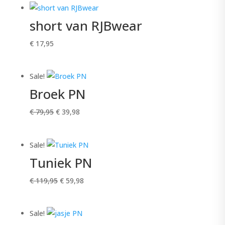
short van RJBwear
€
17,95
Sale!
Broek PN
Oorspronkelijke
Huidige
€
79,95
€
39,98
prijs
prijs
was:
is:
Sale!
€ 79,95.
€ 39,98.
Tuniek PN
Oorspronkelijke
Huidige
€
119,95
€
59,98
prijs
prijs
was:
is:
Sale!
€ 119,95.
€ 59,98.