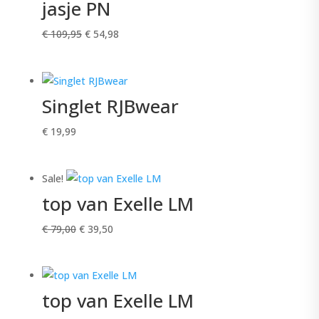
jasje PN
Oorspronkelijke
Huidige
€
109,95
€
54,98
prijs
prijs
was:
is:
€ 109,95.
€ 54,98.
Singlet RJBwear
€
19,99
Sale!
top van Exelle LM
Oorspronkelijke
Huidige
€
79,00
€
39,50
prijs
prijs
was:
is:
€ 79,00.
€ 39,50.
top van Exelle LM