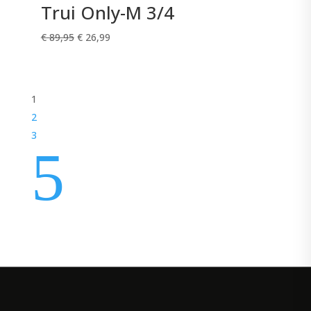
Trui Only-M 3/4
Oorspronkelijke
Huidige
€
89,95
€
26,99
prijs
prijs
was:
is:
€ 89,95.
€ 26,99.
1
2
3
5