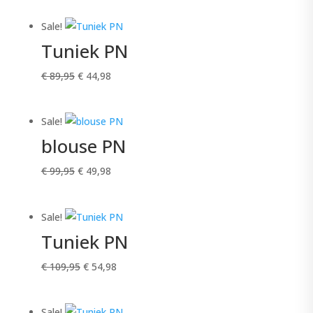
was:
is:
Sale!
€ 99,95.
€ 49,98.
Tuniek PN
Oorspronkelijke
Huidige
€
89,95
€
44,98
prijs
prijs
was:
is:
Sale!
€ 89,95.
€ 44,98.
blouse PN
Oorspronkelijke
Huidige
€
99,95
€
49,98
prijs
prijs
was:
is:
Sale!
€ 99,95.
€ 49,98.
Tuniek PN
Oorspronkelijke
Huidige
€
109,95
€
54,98
prijs
prijs
was:
is:
Sale!