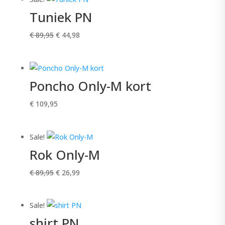
€ 109,95.
€ 54,98.
Tuniek PN
Oorspronkelijke
Huidige
€
89,95
€
44,98
prijs
prijs
was:
is:
€ 89,95.
€ 44,98.
Poncho Only-M kort
€
109,95
Sale!
Rok Only-M
Oorspronkelijke
Huidige
€
89,95
€
26,99
prijs
prijs
was:
is:
Sale!
€ 89,95.
€ 26,99.
shirt PN