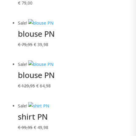
€
79,00
Sale!
blouse PN
Oorspronkelijke
Huidige
€
79,95
€
39,98
prijs
prijs
was:
is:
Sale!
€ 79,95.
€ 39,98.
blouse PN
Oorspronkelijke
Huidige
€
129,95
€
64,98
prijs
prijs
was:
is:
Sale!
€ 129,95.
€ 64,98.
shirt PN
Oorspronkelijke
Huidige
€
99,95
€
49,98
prijs
prijs