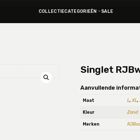
COLLECTIE
CATEGORIEËN
SALE
Singlet RJB
Aanvullende informa
Maat
L
,
XL
,
Kleur
Zand
Merken
RJBo