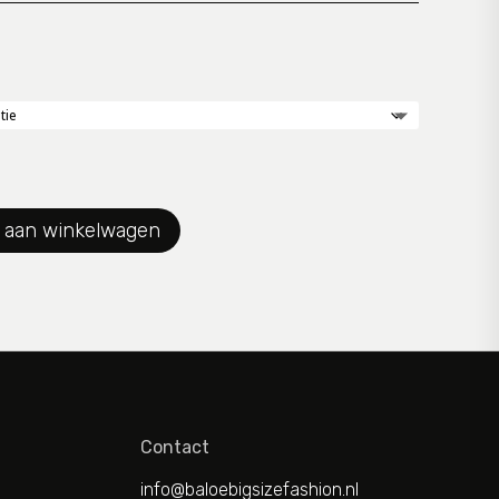
 aan winkelwagen
Contact
info@baloebigsizefashion.nl