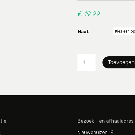
€
19,99
Maat
Singlet
Toevoegen
RJBwear
aantal
tie
Bezoek – en afhaaladres
Nieuwehuizen 19
s