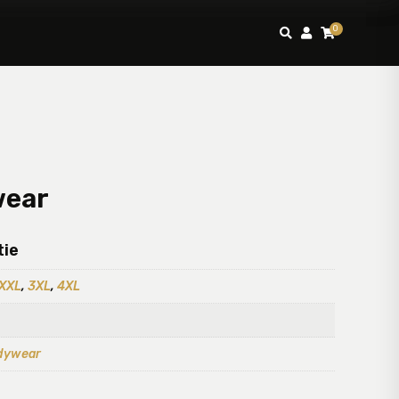
0



wear
tie
XXL
,
3XL
,
4XL
dywear