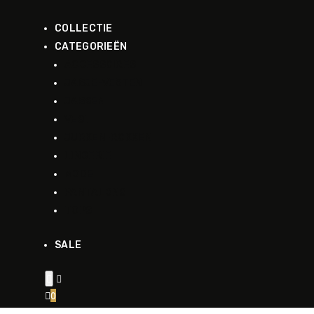
COLLECTIE
CATEGORIEËN
ACCESSOIRES
JASJE-VESTEN
JASSEN
VEST
JURKEN-ROKKEN
LINGERIE
MODE
PANTALONS
TOPS
SALE


0
