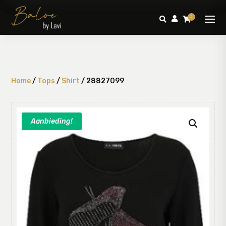
0



Home
/
Tops
/
Shirt
/ 28827099
Aanbieding!