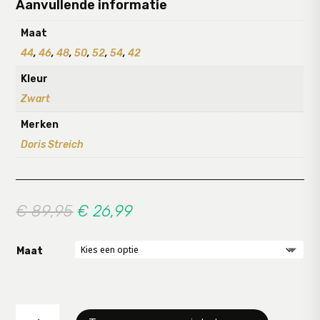
Aanvullende informatie
Maat
44
,
46
,
48
,
50
,
52
,
54
,
42
Kleur
Zwart
Merken
Doris Streich
Oorspronkelijke
Huidige
€
89,95
€
26,99
prijs
prijs
was:
is:
Maat
€ 89,95.
€ 26,99.
28827099