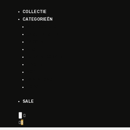
COLLECTIE
CATEGORIEËN
ACCESSOIRES
JASJE-VESTEN
JASSEN
VEST
JURKEN-ROKKEN
LINGERIE
MODE
PANTALONS
TOPS
SALE


0
