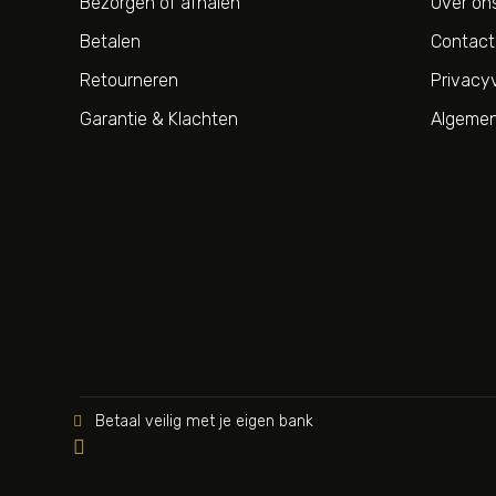
Bezorgen of afhalen
Over on
Betalen
Contact
Retourneren
Privacyv
Garantie & Klachten
Algemen
Betaal veilig met je eigen bank

