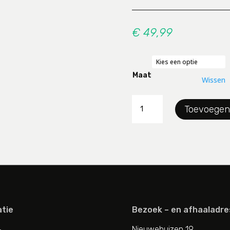
€
49,99
Maat
Wissen
Bh
Toevoegen
Voluptina
aantal
tie
Bezoek – en afhaaladre
Nieuwehuizen 19