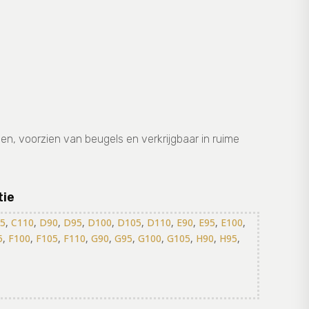
n, voorzien van beugels en verkrijgbaar in ruime
tie
5
,
C110
,
D90
,
D95
,
D100
,
D105
,
D110
,
E90
,
E95
,
E100
,
5
,
F100
,
F105
,
F110
,
G90
,
G95
,
G100
,
G105
,
H90
,
H95
,