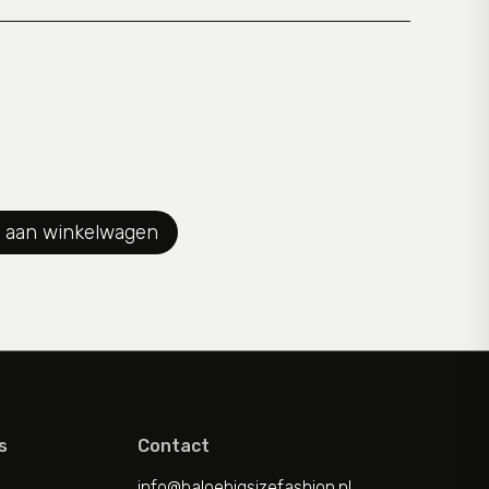
 aan winkelwagen
s
Contact
info@baloebigsizefashion.nl