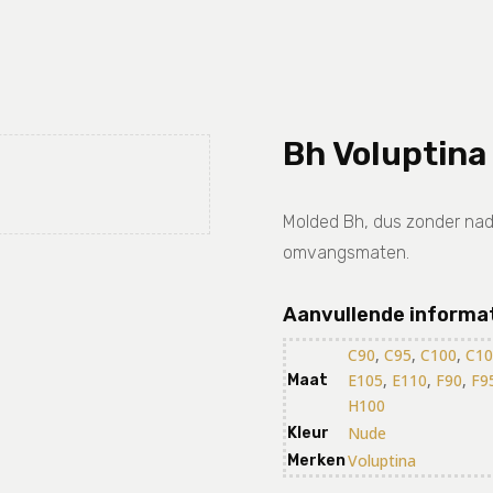
Bh Voluptina
Molded Bh, dus zonder nade
omvangsmaten.
Aanvullende informa
C90
,
C95
,
C100
,
C10
E105
,
E110
,
F90
,
F9
Maat
H100
Nude
Kleur
Voluptina
Merken