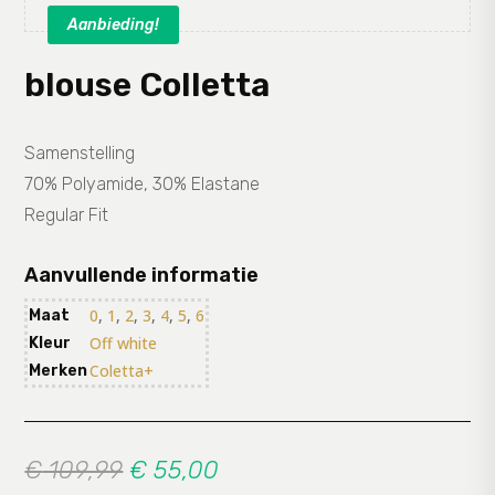
Aanbieding!
blouse Colletta
Samenstelling
70% Polyamide, 30% Elastane
Regular Fit
Aanvullende informatie
0
,
1
,
2
,
3
,
4
,
5
,
6
Maat
Off white
Kleur
Coletta+
Merken
Oorspronkelijke
Huidige
€
109,99
€
55,00
prijs
prijs