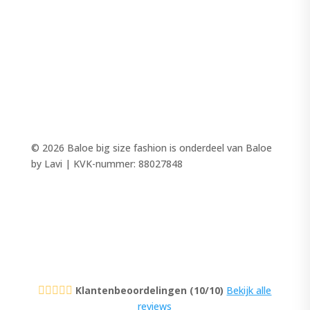
MODE
PANTALONS
TOPS
SALE
© 2026 Baloe big size fashion is onderdeel van Baloe
by Lavi | KVK-nummer: 88027848
Klantenbeoordelingen (10/10)
Bekijk alle





reviews