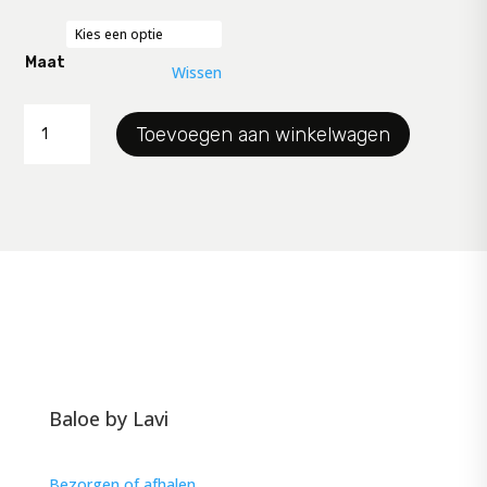
was:
is:
€ 109,99.
€ 55,00.
Maat
Wissen
blouse
Toevoegen aan winkelwagen
Colletta
aantal
Baloe by Lavi
Bezorgen of afhalen