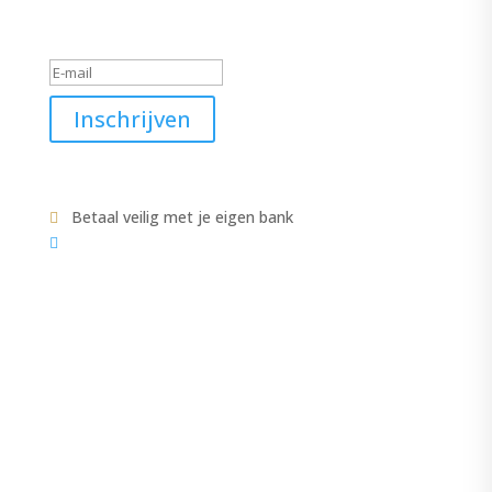
Geslaagd-bericht
Inschrijven
Betaal veilig met je eigen bank


COLLECTIE
CATEGORIEËN
ACCESSOIRES
JASJE-VESTEN
JASSEN
VEST
JURKEN-ROKKEN
LINGERIE