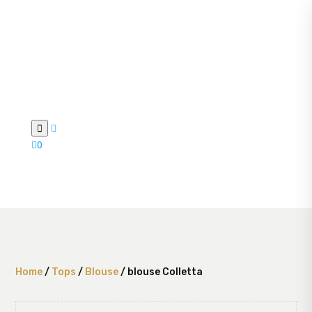



0
Home
/
Tops
/
Blouse
/ blouse Colletta