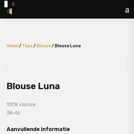


0

Home
/
Tops
/
Blouse
/ Blouse Luna
Blouse Luna
100% viscose
38-46
Aanvullende informatie