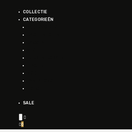
COLLECTIE
CATEGORIEËN
ACCESSOIRES
JASJE-VESTEN
JASSEN
VEST
JURKEN-ROKKEN
LINGERIE
MODE
PANTALONS
TOPS
SALE


0
