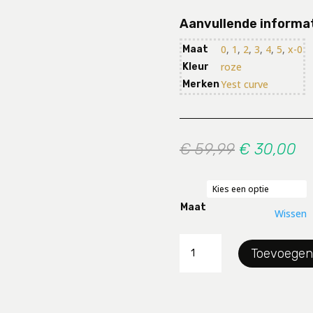
Aanvullende informa
0
,
1
,
2
,
3
,
4
,
5
,
x-0
Maat
roze
Kleur
Yest curve
Merken
Oorspronke
Hu
€
59,99
€
30,00
prijs
pr
was:
is:
€ 59,99.
€ 
Maat
Wissen
Blouse
Toevoegen
Yesta
aantal