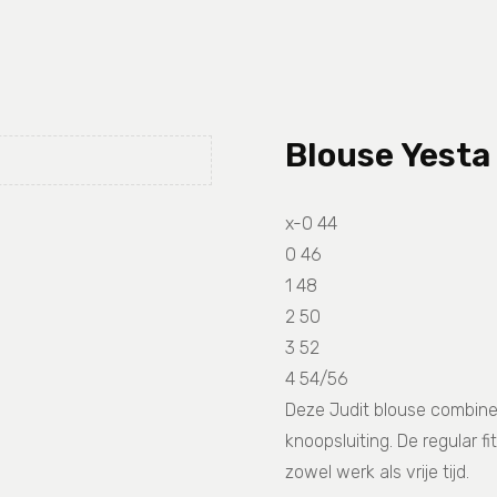
Blouse Yesta
x-0 44
0 46
1 48
2 50
3 52
4 54/56
Deze Judit blouse combinee
knoopsluiting. De regular f
zowel werk als vrije tijd.