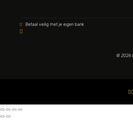
Betaal veilig met je eigen bank


© 2026 B
