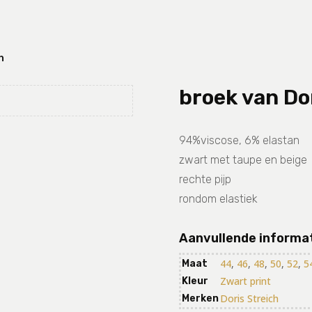
h
broek van Do
94%viscose, 6% elastan
zwart met taupe en beige
rechte pijp
rondom elastiek
Aanvullende informa
44
,
46
,
48
,
50
,
52
,
5
Maat
Zwart print
Kleur
Doris Streich
Merken