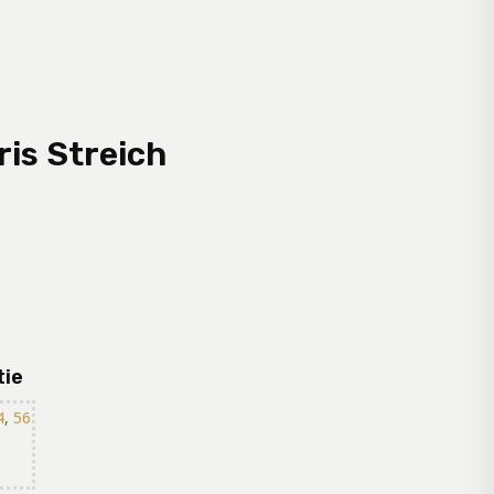
ris Streich
tie
4
,
56