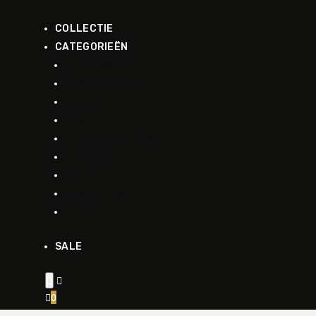
COLLECTIE
CATEGORIEËN
ACCESSOIRES
JASJE-VESTEN
JASSEN
VEST
JURKEN-ROKKEN
LINGERIE
MODE
PANTALONS
TOPS
SALE


0
