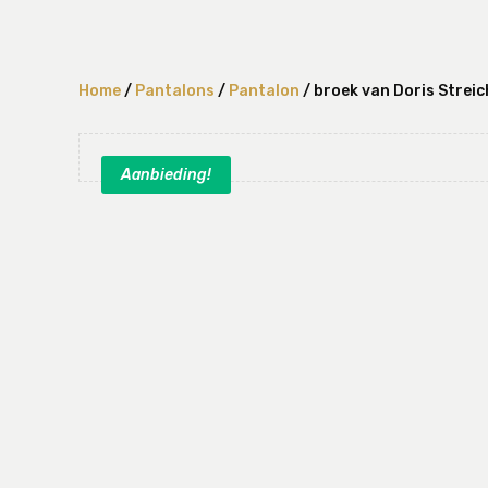
Home
/
Pantalons
/
Pantalon
/ broek van Doris Streic
Aanbieding!