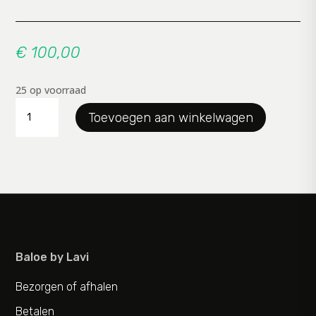
€
100,00
25 op voorraad
cadeaubon100
Toevoegen aan winkelwagen
aantal
Baloe by Lavi
Bezorgen of afhalen
Betalen