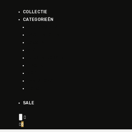
COLLECTIE
CATEGORIEËN
ACCESSOIRES
JASJE-VESTEN
JASSEN
VEST
JURKEN-ROKKEN
LINGERIE
MODE
PANTALONS
TOPS
SALE


0
