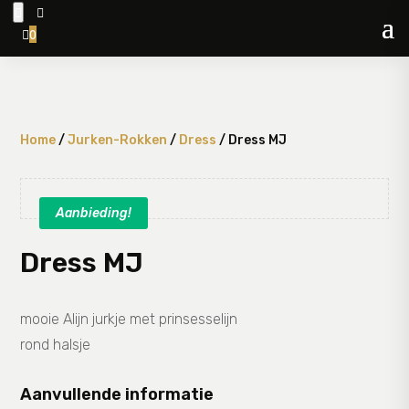


0

Home
/
Jurken-Rokken
/
Dress
/ Dress MJ
Aanbieding!
Dress MJ
mooie Alijn jurkje met prinsesselijn
rond halsje
Aanvullende informatie