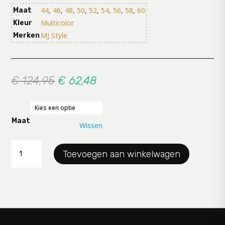
44
,
46
,
48
,
50
,
52
,
54
,
56
,
58
,
60
Maat
Multicolor
Kleur
MJ Style
Merken
Oorspronkelijke
Huidige
€
124,95
€
62,48
prijs
prijs
was:
is:
€ 124,95.
€ 62,48.
Maat
Wissen
Dress
Toevoegen aan winkelwagen
MJ
aantal