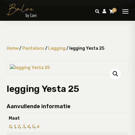
0



Home
/
Pantalons
/
Legging
/ legging Yesta 25
legging Yesta 25
Aanvullende informatie
Maat
0
,
1
,
2
,
3
,
4
,
5
,
6