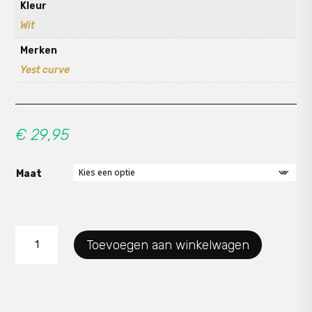
Kleur
Wit
Merken
Yest curve
€
29,95
Maat
legging
Toevoegen aan winkelwagen
Yesta
25
aantal