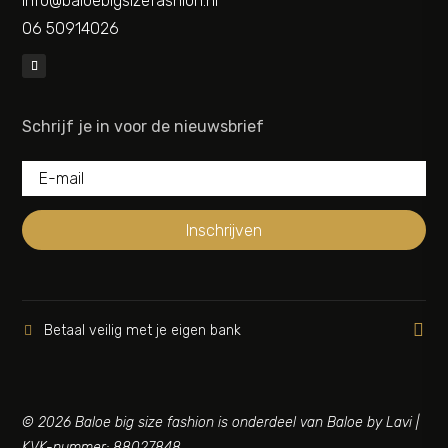
info@baloebigsizefashion.nl
06 50914026
Schrijf je in voor de nieuwsbrief
Inschrijven

Betaal veilig met je eigen bank

© 2026 Baloe big size fashion is onderdeel van Baloe by Lavi |
KVK-nummer: 88027848