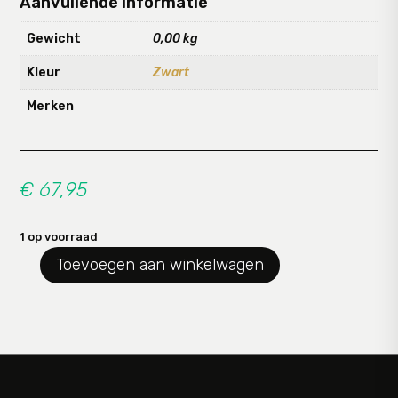
Aanvullende informatie
Gewicht
0,00 kg
Kleur
Zwart
Merken
€
67,95
1 op voorraad
Toevoegen aan winkelwagen
Leren
Tas
aantal