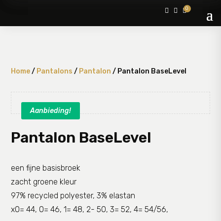
0



Home
/
Pantalons
/
Pantalon
/ Pantalon BaseLevel
Aanbieding!
Pantalon BaseLevel
een fijne basisbroek
zacht groene kleur
97% recycled polyester, 3% elastan
x0= 44, 0= 46, 1= 48, 2- 50, 3= 52, 4= 54/56,