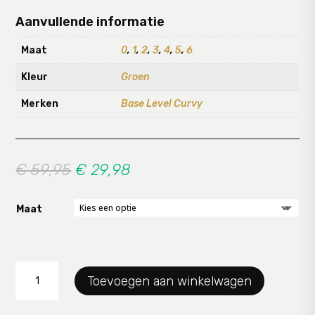
Aanvullende informatie
Maat
0
,
1
,
2
,
3
,
4
,
5
,
6
Kleur
Groen
Merken
Base Level Curvy
Oorspronkelijke
Huidige
€
59,95
€
29,98
prijs
prijs
was:
is:
Maat
€ 59,95.
€ 29,98.
Pantalon
Toevoegen aan winkelwagen
BaseLevel
aantal