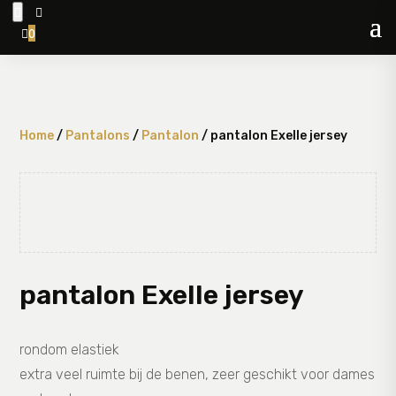


0

Home
/
Pantalons
/
Pantalon
/ pantalon Exelle jersey
pantalon Exelle jersey
rondom elastiek
extra veel ruimte bij de benen, zeer geschikt voor dames