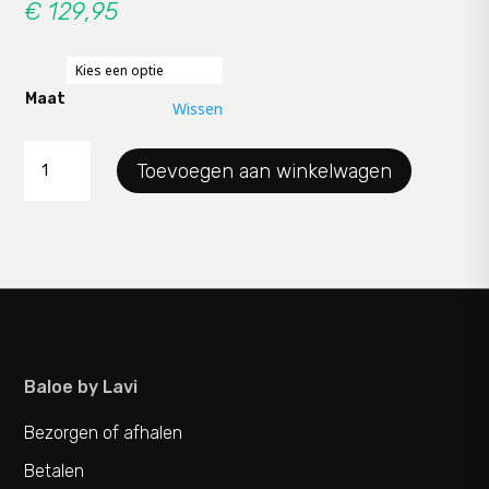
€
129,95
Maat
Wissen
pantalon
Toevoegen aan winkelwagen
Exelle
jersey
aantal
Baloe by Lavi
Bezorgen of afhalen
Betalen