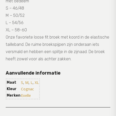
met oedeem
S – 46/48
M – 50/52
L – 54/56
XL – 58-60
Onze favoriete loose fit broek met koord in de elastische
tailleband. De ruime broekspijpen zijn onderaan iets
versmald en hebben een splitje in de zijnaad. De broek
heeft zowel voor als achter zakken.
Aanvullende informatie
S
,
M
,
L
,
XL
Maat
Cognac
Kleur
Exelle
Merken