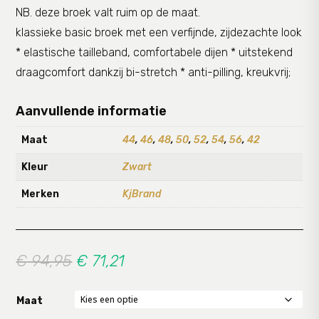
NB. deze broek valt ruim op de maat.
klassieke basic broek met een verfijnde, zijdezachte look
* elastische tailleband, comfortabele dijen * uitstekend
draagcomfort dankzij bi-stretch * anti-pilling, kreukvrij;
Aanvullende informatie
Maat
44
,
46
,
48
,
50
,
52
,
54
,
56
,
42
Kleur
Zwart
Merken
KjBrand
Oorspronkelijke
Huidige
€
94,95
€
71,21
prijs
prijs
was:
is:
Maat
€ 94,95.
€ 71,21.