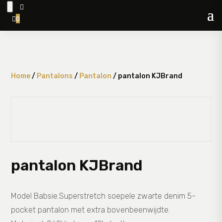


0

Home
/
Pantalons
/
Pantalon
/ pantalon KJBrand
pantalon KJBrand
Model Babsie.Superstretch soepele zwarte denim 5-
pocket pantalon met extra bovenbeenwijdte.