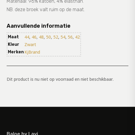
Materiaal: 96% katoen, 4% elasthan.
NB. deze broek valt ruim op de maat.
Aanvullende informatie
44
,
46
,
48
,
50
,
52
,
54
,
56
,
42
Maat
Zwart
Kleur
KjBrand
Merken
Dit product is nu niet op voorraad en niet beschikbaar.
Baloe by Lavi