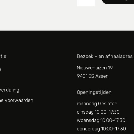
M
strong
navy
aantal
tie
Bezoek – en afhaaladres
Nieuwehuizen 19
s
9401 JS Assen
erklaring
Openingstijden
e voorwaarden
maandag Gesloten
dinsdag 10:00–17:30
woensdag 10:00–17:30
donderdag 10:00–17:30