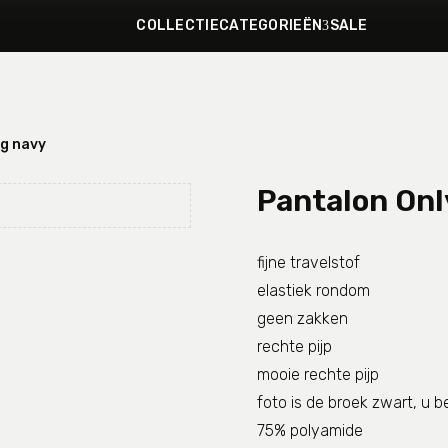
COLLECTIE
CATEGORIEËN
SALE
ng navy
Pantalon Onl
fijne travelstof
elastiek rondom
geen zakken
rechte pijp
mooie rechte pijp
foto is de broek zwart, u 
75% polyamide