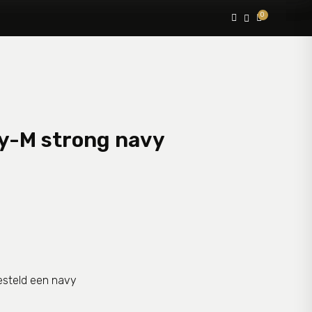
0



y-M strong navy
besteld een navy