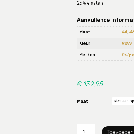
25% elastan
Aanvullende informa
Maat
44
,
4
Kleur
Navy
Merken
Only 
€
139,95
Maat
Pantalon
Toevoegen
Only-