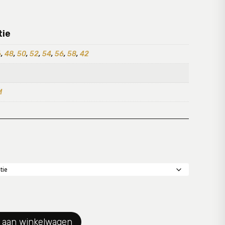
tie
6
,
48
,
50
,
52
,
54
,
56
,
58
,
42
M
 aan winkelwagen