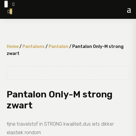


0

Home
/
Pantalons
/
Pantalon
/ Pantalon Only-M strong
zwart
Pantalon Only-M strong
zwart
fijne travelstof in STRONG kwaliteit,dus iets dikker
elastiek rondom