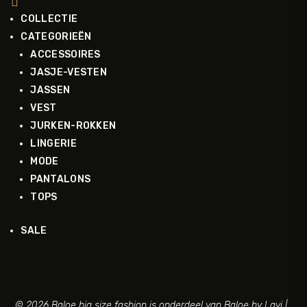

COLLECTIE
CATEGORIEËN
ACCESSOIRES
JASJE-VESTEN
JASSEN
VEST
JURKEN-ROKKEN
LINGERIE
MODE
PANTALONS
TOPS
SALE
© 2026 Baloe big size fashion is onderdeel van Baloe by Lavi |