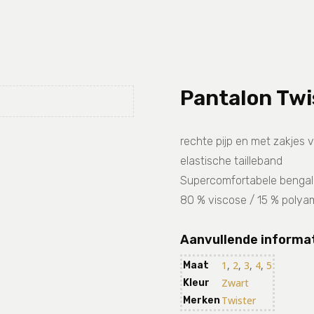
Pantalon Twi
rechte pijp en met zakjes v
elastische tailleband
Supercomfortabele bengali
80 % viscose / 15 % polya
Aanvullende informa
1
,
2
,
3
,
4
,
5
Maat
Zwart
Kleur
Twister
Merken