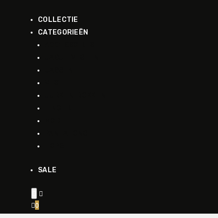
COLLECTIE
CATEGORIEËN
ACCESSOIRES
JASJE-VESTEN
JASSEN
VEST
JURKEN-ROKKEN
LINGERIE
MODE
PANTALONS
TOPS
SALE


0
