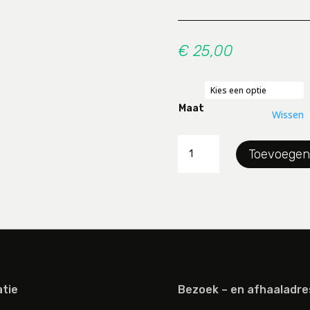
€
25,00
Maat
Wissen
Pantalon
Toevoegen
Twister
paula
aantal
tie
Bezoek – en afhaaladre