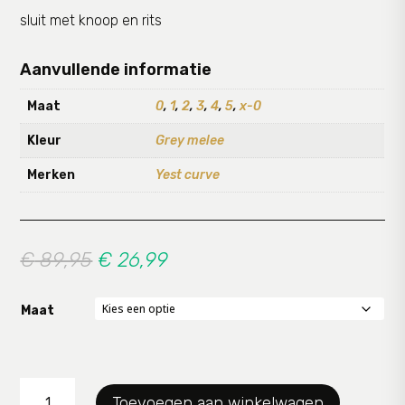
sluit met knoop en rits
Aanvullende informatie
Maat
0
,
1
,
2
,
3
,
4
,
5
,
x-0
Kleur
Grey melee
Merken
Yest curve
Oorspronkelijke
Huidige
€
89,95
€
26,99
prijs
prijs
was:
is:
Maat
€ 89,95.
€ 26,99.
pantalon
Toevoegen aan winkelwagen