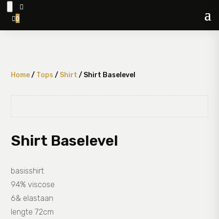


0

Home
/
Tops
/
Shirt
/ Shirt Baselevel
Shirt Baselevel
basisshirt
94% viscose
6& elastaan
lengte 72cm