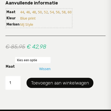
Aanvullende informatie
44
,
46
,
48
,
50
,
52
,
54
,
56
,
58
,
60
Maat
Blue print
Kleur
MJ Style
Merken
Oorspronkelijke
Huidige
€
85,95
€
42,98
prijs
prijs
was:
is:
€ 85,95.
€ 42,98.
Maat
Wissen
Shirt
Toevoegen aan winkelwagen
MJ
aantal