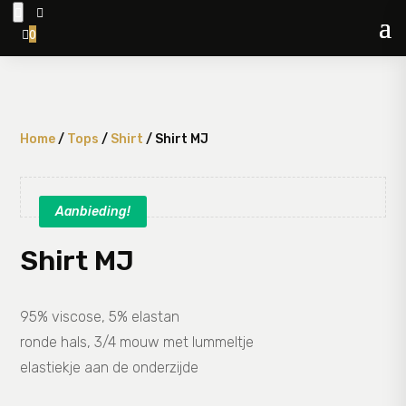


0

Home
/
Tops
/
Shirt
/ Shirt MJ
Aanbieding!
Shirt MJ
95% viscose, 5% elastan
ronde hals, 3/4 mouw met lummeltje
elastiekje aan de onderzijde