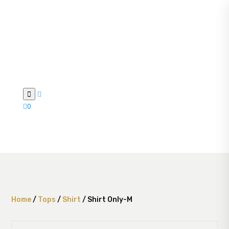



0
Home
/
Tops
/
Shirt
/ Shirt Only-M