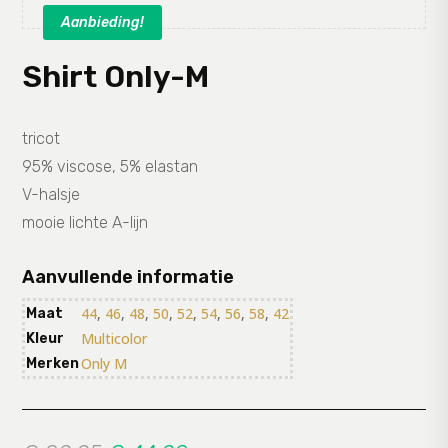
Aanbieding!
Shirt Only-M
tricot
95% viscose, 5% elastan
V-halsje
mooie lichte A-lijn
Aanvullende informatie
44
,
46
,
48
,
50
,
52
,
54
,
56
,
58
,
42
Maat
Multicolor
Kleur
Only M
Merken