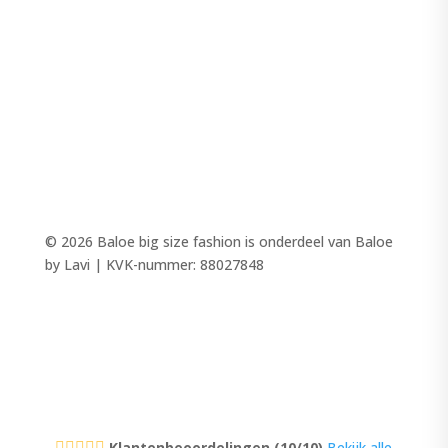
LINGERIE
MODE
PANTALONS
TOPS
SALE
© 2026 Baloe big size fashion is onderdeel van Baloe
by Lavi | KVK-nummer: 88027848
Klantenbeoordelingen (10/10)
Bekijk alle




