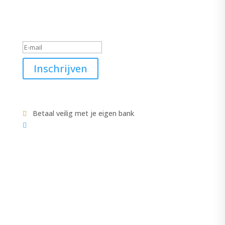
Schrijf je in voor de nieuwsbrief
Geslaagd-bericht
Inschrijven
Betaal veilig met je eigen bank


COLLECTIE
CATEGORIEËN
ACCESSOIRES
JASJE-VESTEN
JASSEN
VEST
JURKEN-ROKKEN