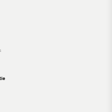
s
tie