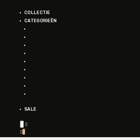
COLLECTIE
CATEGORIEËN
ACCESSOIRES
JASJE-VESTEN
JASSEN
VEST
JURKEN-ROKKEN
LINGERIE
MODE
PANTALONS
TOPS
SALE


0
