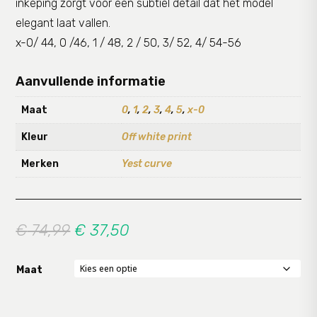
inkeping zorgt voor een subtiel detail dat het model
elegant laat vallen.
x-0/ 44, 0 /46, 1 / 48, 2 / 50, 3/ 52, 4/ 54-56
Aanvullende informatie
Maat
0
,
1
,
2
,
3
,
4
,
5
,
x-0
Kleur
Off white print
Merken
Yest curve
Oorspronkelijke
Huidige
€
74,99
€
37,50
prijs
prijs
was:
is:
Maat
€ 74,99.
€ 37,50.