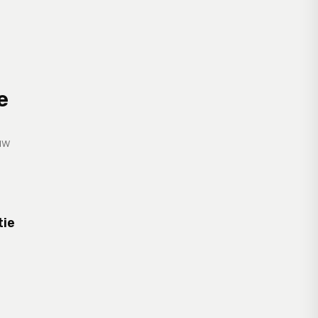
e
ouw
tie