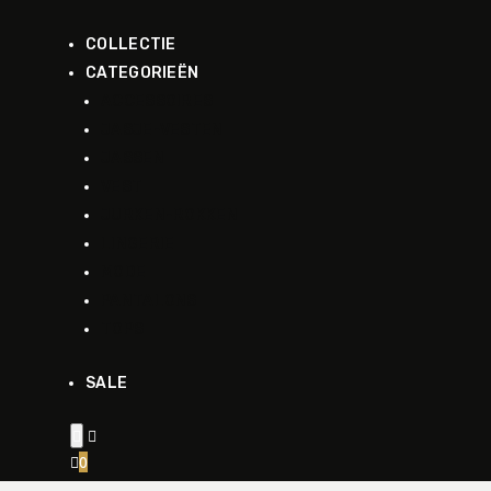
COLLECTIE
CATEGORIEËN
ACCESSOIRES
JASJE-VESTEN
JASSEN
VEST
JURKEN-ROKKEN
LINGERIE
MODE
PANTALONS
TOPS
SALE


0
