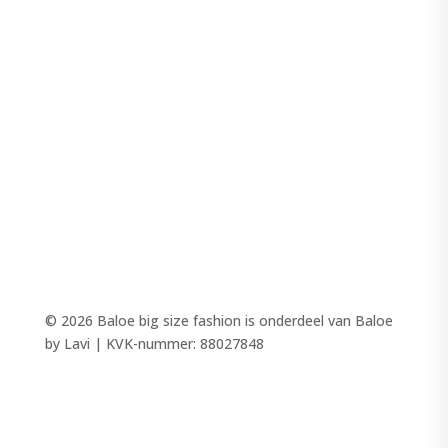
JASSEN
VEST
JURKEN-ROKKEN
LINGERIE
MODE
PANTALONS
TOPS
SALE
© 2026 Baloe big size fashion is onderdeel van Baloe
by Lavi | KVK-nummer: 88027848