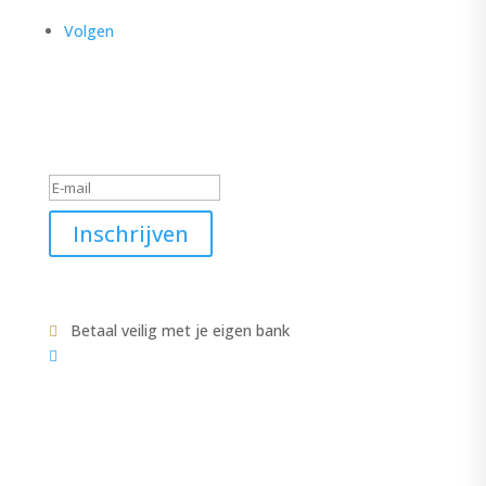
Volgen
Schrijf je in voor de nieuwsbrief
Geslaagd-bericht
Inschrijven
Betaal veilig met je eigen bank


COLLECTIE
CATEGORIEËN
ACCESSOIRES
JASJE-VESTEN