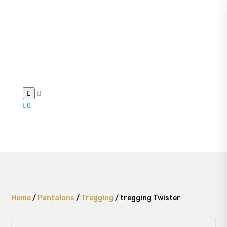



0
Home
/
Pantalons
/
Tregging
/ tregging Twister