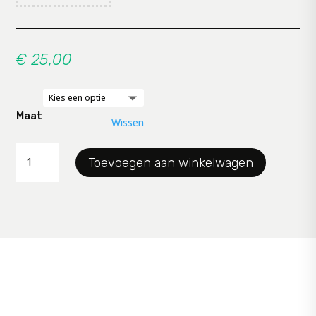
€
25,00
Maat
Wissen
tregging
Toevoegen aan winkelwagen
Twister
aantal