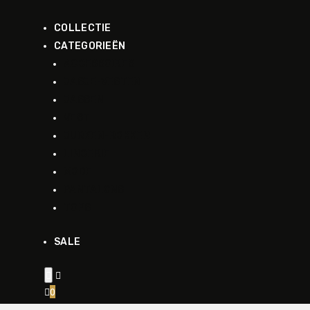
COLLECTIE
CATEGORIEËN
ACCESSOIRES
JASJE-VESTEN
JASSEN
VEST
JURKEN-ROKKEN
LINGERIE
MODE
PANTALONS
TOPS
SALE


0
