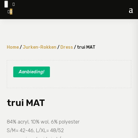


0

Home
/
Jurken-Rokken
/
Dress
/ trui MAT
Aanbieding!
trui MAT
84% acryl, 10% wol, 6% polyester
S/M= 42-46, L/XL= 48/52