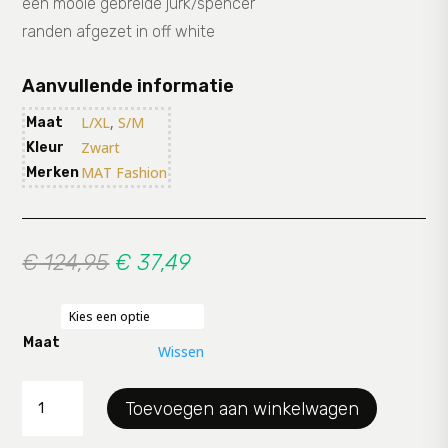
een mooie gebreide jurk/spencer
randen afgezet in off white
Aanvullende informatie
L/XL
,
S/M
Maat
Zwart
Kleur
MAT Fashion
Merken
Oorspronkelijke
Huidige
€
124,95
€
37,49
prijs
prijs
was:
is:
€ 124,95.
€ 37,49.
Maat
Wissen
trui
Toevoegen aan winkelwagen
MAT
aantal