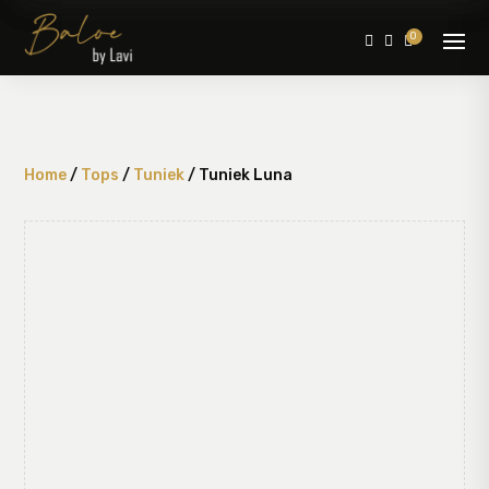
0



Home
/
Tops
/
Tuniek
/ Tuniek Luna