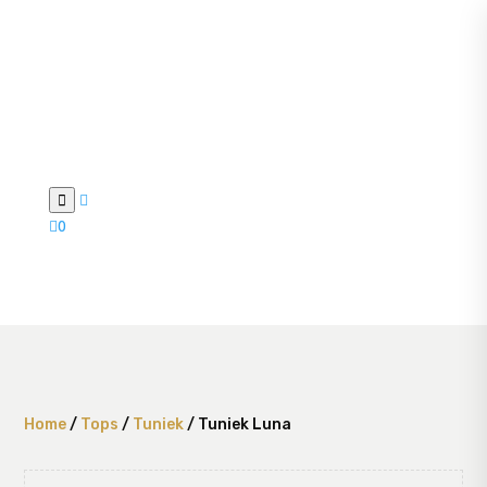



0
Home
/
Tops
/
Tuniek
/ Tuniek Luna