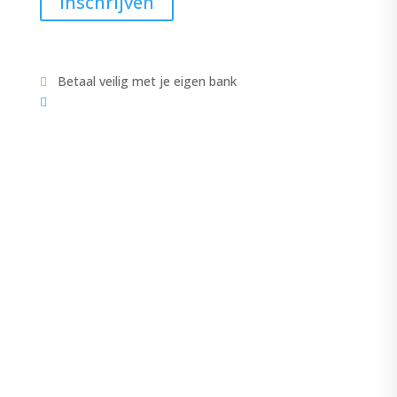
Inschrijven
Betaal veilig met je eigen bank


COLLECTIE
CATEGORIEËN
ACCESSOIRES
JASJE-VESTEN
JASSEN
VEST
JURKEN-ROKKEN
LINGERIE
MODE
PANTALONS
TOPS
SALE