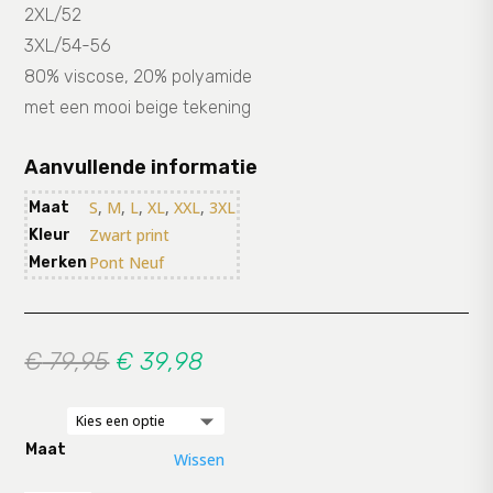
2XL/52
3XL/54-56
80% viscose, 20% polyamide
met een mooi beige tekening
Aanvullende informatie
S
,
M
,
L
,
XL
,
XXL
,
3XL
Maat
Zwart print
Kleur
Pont Neuf
Merken
Oorspronkelijke
Huidige
€
79,95
€
39,98
prijs
prijs
was:
is:
€ 79,95.
€ 39,98.
Maat
Wissen