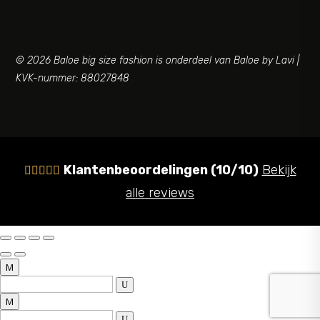
© 2026 Baloe big size fashion is onderdeel van Baloe by Lavi |
KVK-nummer: 88027848
Klantenbeoordelingen (10/10)
Bekijk





alle reviews
M
U
M
U