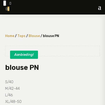


0

Home
/
Tops
/
Blouse
/ blouse PN
Aanbieding!
blouse PN
S/40
M/42-44
L/46
XL/48-50