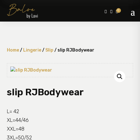
0



Home
/
Lingerie
/
Slip
/ slip RJBodywear
slip RJBodywear
L= 42
XL=44/46
XXL=48
3XL=50/52