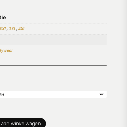
tie
XXL
,
3XL
,
4XL
dywear
 aan winkelwagen