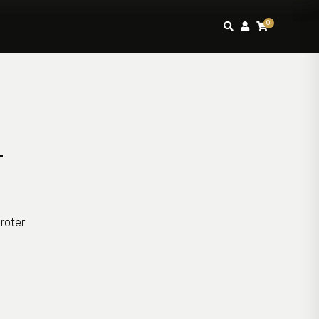
0



r
roter