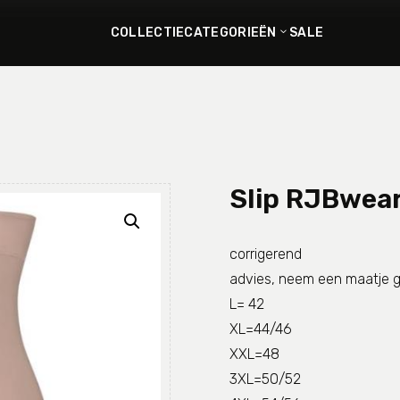
COLLECTIE
CATEGORIEËN
SALE
Slip RJBwea
corrigerend
advies, neem een maatje g
L= 42
XL=44/46
XXL=48
3XL=50/52