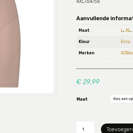
4XL=54/56
Aanvullende informa
Maat
L
,
XL
,
Kleur
Ecru
Merken
RJBo
€
29,99
Maat
Slip
Toevoegen
RJBwear