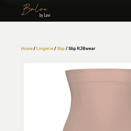
Home
/
Lingerie
/
Slip
/ Slip RJBwear